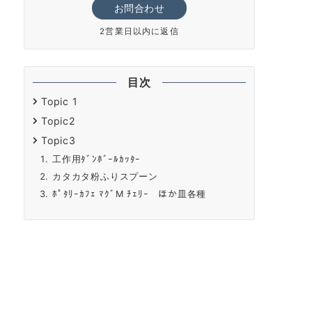
お問合わせ
2営業日以内に返信
目次
Topic 1
Topic2
Topic3
工作用ﾀﾞﾝﾎﾞｰﾙｶｯﾀｰ
カタカタ粉ふりスプーン
ﾎﾟﾀﾘｰｶﾌｪ ﾏｸﾞM ﾁｪﾘｰ ほか皿各種