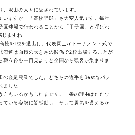
り、沢山の人々に愛されています。
ていますが、「高校野球」も大変人気です。毎年
甲子園球場で行われることから「甲子園」と呼ばれ
感じますね。
高校を1
を選出し、代表同士がトーナメント式で
校
北海道は面積の大きさの関係で2校出場することが
ら戦う姿を一目見ようと全国から観客が集まりま
の金足農業でした。どちらの選手もBestなパフ
れました。
う方もいるかもしれません。一番の理由はただひ
っている姿勢に皆感動し、そして勇気を貰えるか