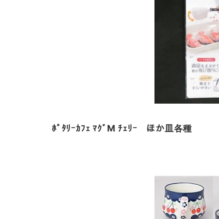
ﾎﾟﾀﾘｰｶﾌｪ ﾏｸﾞM ﾁｪﾘｰ ほか皿各種